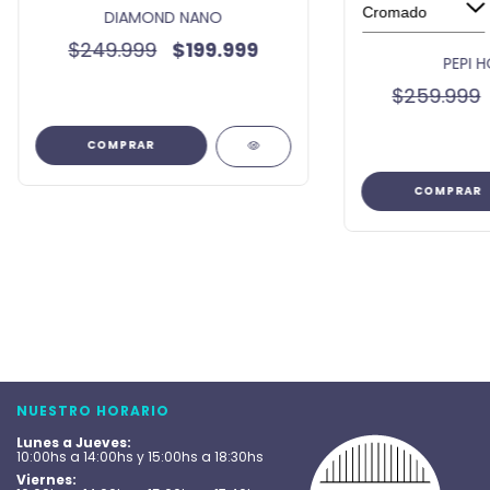
DIAMOND NANO
$249.999
$199.999
PEPI 
$259.999
COMPRAR
COMPRAR
NUESTRO HORARIO
Lunes a Jueves:
10:00hs a 14:00hs y 15:00hs a 18:30hs
Viernes: