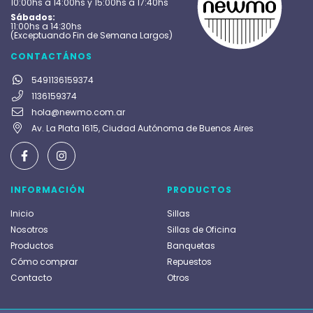
10:00hs a 14:00hs y 15:00hs a 17:40hs
Sábados:
11:00hs a 14:30hs
(Exceptuando Fin de Semana Largos)
CONTACTÁNOS
5491136159374
1136159374
hola@newmo.com.ar
Av. La Plata 1615, Ciudad Autónoma de Buenos Aires
INFORMACIÓN
PRODUCTOS
Inicio
Sillas
Nosotros
Sillas de Oficina
Productos
Banquetas
Cómo comprar
Repuestos
Contacto
Otros