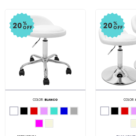
%
%
20
20
OFF
OFF
COLOR:
BLANCO
COLOR: