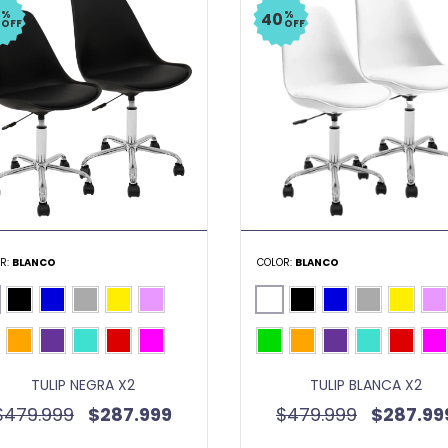
%
%
40
OFF
OFF
R:
BLANCO
COLOR:
BLANCO
TULIP NEGRA X2
TULIP BLANCA X2
$479.999
$287.999
$479.999
$287.99