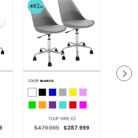
%
%
40
40
OFF
OFF
COLOR:
BLANCO
COLOR:
BLAN
TULIP GRIS X2
9
$479.999
$287.999
$289.