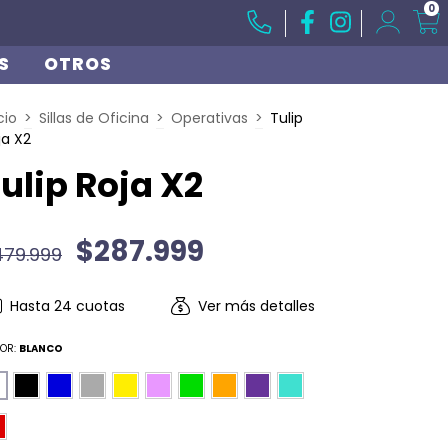
0
S
OTROS
cio
>
Sillas de Oficina
>
Operativas
>
Tulip
ja X2
ulip Roja X2
$287.999
479.999
Hasta
24
cuotas
Ver más detalles
OR:
BLANCO