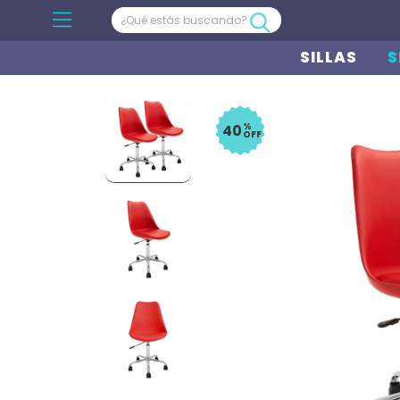
SILLAS
S
%
40
OFF