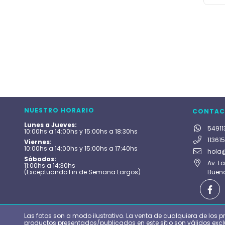
NUESTRO HORARIO
CONTAC
Lunes a Jueves:
54911
10:00hs a 14:00hs y 15:00hs a 18:30hs
11361
Viernes:
10:00hs a 14:00hs y 15:00hs a 17:40hs
hola
Sábados:
Av. L
11:00hs a 14:30hs
(Exceptuando Fin de Semana Largos)
Bueno
Las fotos son a modo ilustrativo. La venta de cualquiera de los p
productos presentados/publicados en este sitio son válidos exc